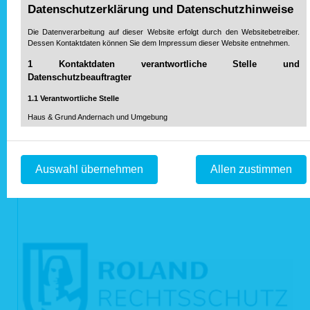
Datenschutzerklärung und Datenschutzhinweise
Alle Produkte erhalten Sie exklusiv bei Haus & Grund.
Die Datenverarbeitung auf dieser Website erfolgt durch den Websitebetreiber.
Unsere Partner
Dessen Kontaktdaten können Sie dem Impressum dieser Website entnehmen.
1 Kontaktdaten verantwortliche Stelle und
Datenschutzbeauftragter
1.1 Verantwortliche Stelle
Haus & Grund Andernach und Umgebung
Eigentümerschutz-Gemeinschaft
Eisengasse 6
56626 Andernach
Auswahl übernehmen
Allen zustimmen
Telefon: 0 26 32 / 98 98 85
info@hausundgrund-andernach.de
Mail:
1.2 Datenschutzbeauftragter
Der Datenschutzbeauftragte (soweit gesetzlich vorgeschrieben) bzw. der
Verantwortliche für den Datenschutz sind unter der o. g. Anschrift
info@hausundgrund-andernach.de
beziehungsweise unter
erreichbar.
2 Zwecke der Verarbeitung