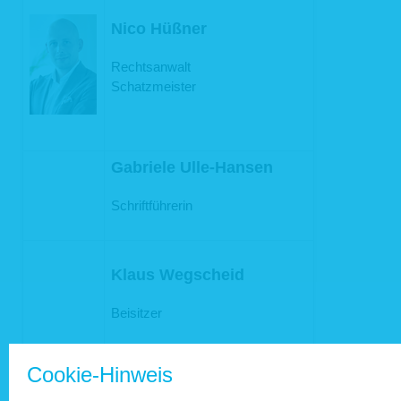
Nico Hüßner
Rechtsanwalt
Schatzmeister
Gabriele Ulle-Hansen
Schriftführerin
Klaus Wegscheid
Beisitzer
Cookie-Hinweis