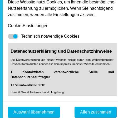
Diese Website nutzt Cookies, um Ihnen die bestmögliche
Nutzererfahrung zu ermöglichen. Wenn Sie nachfolgend
zustimmen, werden alle Einstellungen aktiviert.
Cookie-Einstellungen
Technisch notwendige Cookies
Datenschutzerklärung und Datenschutzhinweise
Die Datenverarbeitung auf dieser Website erfolgt durch den Websitebetreiber.
Dessen Kontaktdaten können Sie dem Impressum dieser Website entnehmen.
Ein starkes Team für Haus & Grund Andernach: Josef Helf
1 Kontaktdaten verantwortliche Stelle und
(Rechnungsprüfer), Guido Noviyanti (Vorsitzender), Gerhard
Datenschutzbeauftragter
Ulle (ehemaliger Vorsitzender), Gabriele Ulle-Hansen
1.1 Verantwortliche Stelle
(Schriftführerin), Sebastian Karla (2. Vorsitzender), Nico
Haus & Grund Andernach und Umgebung
Hüßner (Schatzmeister) und Klaus Wegscheid (Beisitzer).
Eigentümerschutz-Gemeinschaft
Unsere Partner
Eisengasse 6
56626 Andernach
Auswahl übernehmen
Allen zustimmen