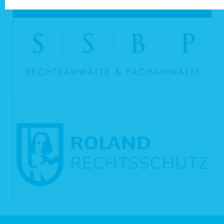
Telefon: 0 26 32 / 98 98 85
info@hausundgrund-andernach.de
Mail:
1.2 Datenschutzbeauftragter
Der Datenschutzbeauftragte (soweit gesetzlich vorgeschrieben) bzw. der
Verantwortliche für den Datenschutz sind unter der o. g. Anschrift
info@hausundgrund-andernach.de
beziehungsweise unter
erreichbar.
2 Zwecke der Verarbeitung
2.1 Einwilligung (Art. 6 Abs. 1a DS-GVO)
Eine Verarbeitung von personenbezogenen Daten für bestimmte Zwecke (z. B.
Zusendung von Newslettern per E-Mail nach Anklicken des Bestätigungslinks,
welcher Ihnen zugesandt wird, Weitergabe an andere Dritte, Auswertung von
Daten für Marketingzwecke) findet statt, wenn Sie uns eine Einwilligung erteilt
haben.
2.2 Vertragliche oder vorvertragliche Pflichten (Art. 6 Abs. 1b DS-GVO)
Wir verarbeiten personenbezogene Daten, deren Angabe erforderlich ist, für die
Erfüllung eines Vertrags, dessen Vertragspartei Sie sind, oder zur Durchführung
vorvertraglicher Maßnahmen wie zu Beispiel der Bearbeitung Ihrer Bewerbung,
die auf Ihre Anfrage, z.B. über unser Webseiten-Kontaktformular, erfolgen. Die
Zwecke der Datenverarbeitung richtet sich nach dem konkreten Vertrag (z. B.
Vereins-Mitgliedschaft, Kauf-, Liefer-, Arbeitsvertrag) und können unter anderem
Auswertungen, Beratung sowie die Durchführung von weiteren Aktionen